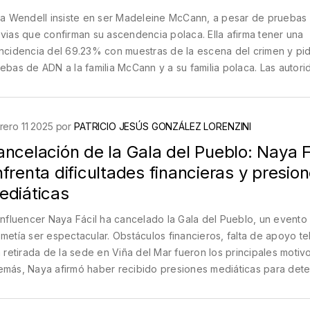
ia Wendell insiste en ser Madeleine McCann, a pesar de prueba
vias que confirman su ascendencia polaca. Ella afirma tener una
ncidencia del 69.23% con muestras de la escena del crimen y pi
ebas de ADN a la familia McCann y a su familia polaca. Las autor
familia McCann rechazan sus acusaciones, mientras que sus padr
acos ofrecen pruebas que refutan sus afirmaciones de adopción
rero 11 2025 por
PATRICIO JESÚS GONZÁLEZ LORENZINI
ncelación de la Gala del Pueblo: Naya F
frenta dificultades financieras y presio
ediáticas
influencer Naya Fácil ha cancelado la Gala del Pueblo, un evento
metía ser espectacular. Obstáculos financieros, falta de apoyo te
a retirada de la sede en Viña del Mar fueron los principales motivo
más, Naya afirmó haber recibido presiones mediáticas para dete
nto, lo cual caló hondo en sus intenciones de beneficiar a sus
uidores.