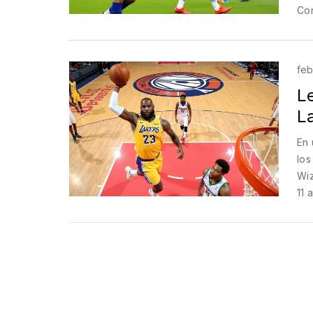
Con
sus
sól
det
feb
Le
L
En 
los
Wiz
11 
vic
cla