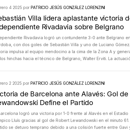
rero 4 2025 por
PATRICIO JESÚS GONZÁLEZ LORENZINI
bastián Villa lidera aplastante victoria 
ndependiente Rivadavia sobre Belgrano
ependiente Rivadavia logró un contundente 3-0 ante Belgrano e
doba, con dos goles de Sebastián Villa y uno de Luciano Gómez.
toria impulsa al equipo mendocino a la cima de la Zona A y genera
los hinchas hacia el técnico de Belgrano, Walter Erviti. La actuac
la destaca su evolución como atacante clave.
rero 2 2025 por
PATRICIO JESÚS GONZÁLEZ LORENZINI
ctoria de Barcelona ante Alavés: Gol de
ewandowski Define el Partido
Barcelona logró una victoria por 1-0 frente al Alavés en el Estadio
mpico Lluís gracias al gol de Robert Lewandowski en el minuto 61. 
tido se detuvo temprano debido a una colisión fuerte entre Gavi