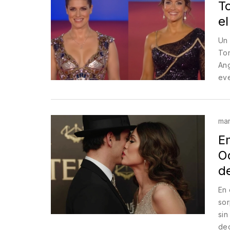
To
e
Un 
Ton
Ang
eve
seg
con
mar
E
O
d
En 
sor
sin
dec