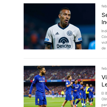
feb
Se
I
Ind
Cór
vic
de 
Vil
feb
Vi
L
El 
Olí
par