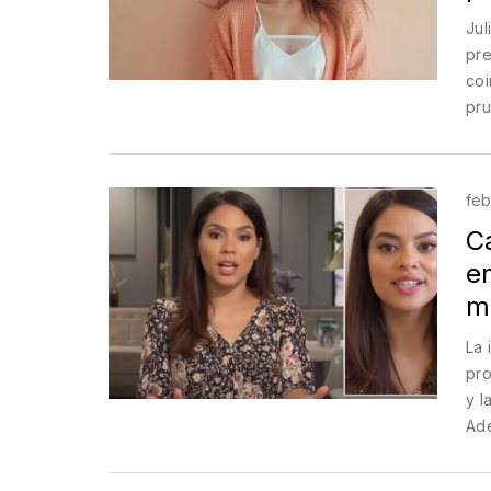
Jul
pre
coi
pru
la 
pol
feb
Ca
en
m
La 
pro
y l
Ade
eve
seg