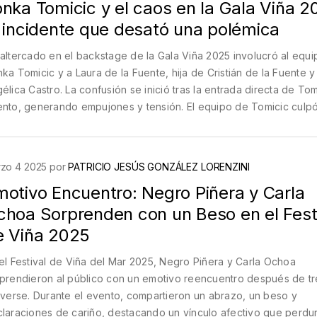
nka Tomicic y el caos en la Gala Viña 2
l incidente que desató una polémica
altercado en el backstage de la Gala Viña 2025 involucró al equ
ka Tomicic y a Laura de la Fuente, hija de Cristián de la Fuente y
élica Castro. La confusión se inició tras la entrada directa de Tom
nto, generando empujones y tensión. El equipo de Tomicic culpó
uridad del lugar, pero la controversia persiste tras declaraciones
tradictorias de testigos.
zo 4 2025 por
PATRICIO JESÚS GONZÁLEZ LORENZINI
motivo Encuentro: Negro Piñera y Carla
choa Sorprenden con un Beso en el Fest
e Viña 2025
el Festival de Viña del Mar 2025, Negro Piñera y Carla Ochoa
prendieron al público con un emotivo reencuentro después de t
 verse. Durante el evento, compartieron un abrazo, un beso y
laraciones de cariño, destacando un vínculo afectivo que perdu