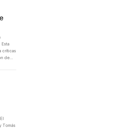
de
n
 Esta
 críticas
ión de
El
 y Tomás