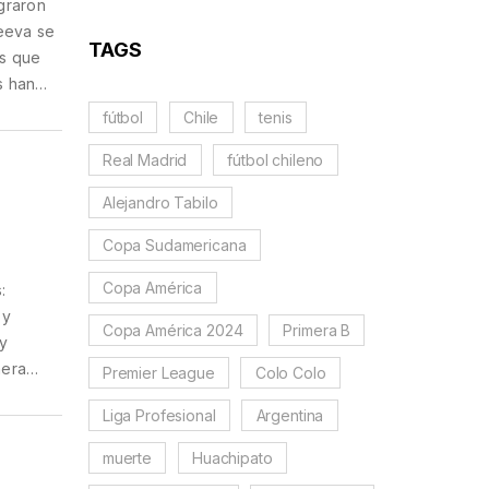
graron
reeva se
TAGS
as que
s han
fútbol
Chile
tenis
Real Madrid
fútbol chileno
Alejandro Tabilo
Copa Sudamericana
Copa América
:
 y
Copa América 2024
Primera B
 y
mera
Premier League
Colo Colo
Liga Profesional
Argentina
muerte
Huachipato