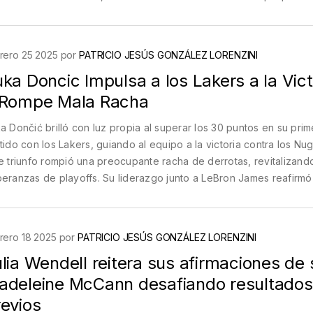
ar de las dificultades, incluidas las de salud que enfrenta Piñera.
rero 25 2025 por
PATRICIO JESÚS GONZÁLEZ LORENZINI
ka Doncic Impulsa a los Lakers a la Vict
 Rompe Mala Racha
a Dončić brilló con luz propia al superar los 30 puntos en su prim
tido con los Lakers, guiando al equipo a la victoria contra los Nu
e triunfo rompió una preocupante racha de derrotas, revitalizand
eranzas de playoffs. Su liderazgo junto a LeBron James reafirmó
el central en las aspiraciones de campeonato del equipo.
rero 18 2025 por
PATRICIO JESÚS GONZÁLEZ LORENZINI
lia Wendell reitera sus afirmaciones de 
adeleine McCann desafiando resultados
revios