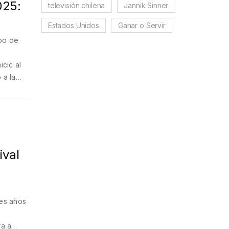
025:
televisión chilena
Jannik Sinner
Estados Unidos
Ganar o Servir
ipo de
icic al
 a la
ival
res años
ra a