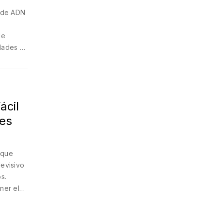
s de ADN
de
idades y
es
.
ácil
nes
 que
levisivo
s.
ner el