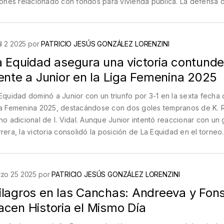
lones relacionado con fondos para vivienda pública. La defensa 
iste en su inocencia, pero la decisión marca un paso clave en el
cial.
il 2 2025 por
PATRICIO JESÚS GONZÁLEZ LORENZINI
a Equidad asegura una victoria contund
ente a Junior en la Liga Femenina 2025
Equidad dominó a Junior con un triunfo por 3-1 en la sexta fecha 
a Femenina 2025, destacándose con dos goles tempranos de K.
no adicional de I. Vidal. Aunque Junior intentó reaccionar con un 
rera, la victoria consolidó la posición de La Equidad en el torneo.
zo 25 2025 por
PATRICIO JESÚS GONZÁLEZ LORENZINI
ilagros en las Canchas: Andreeva y Fon
acen Historia el Mismo Día