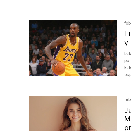
pes
feb
Lu
y
Luk
par
Est
esp
pap
feb
Ju
M
p