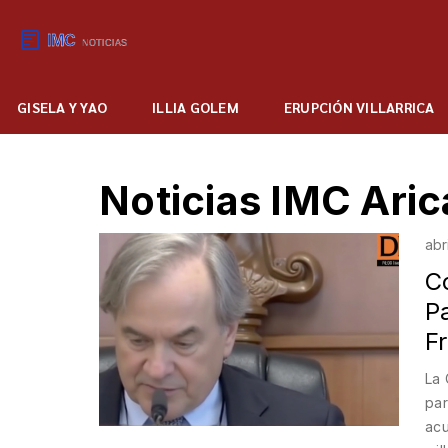
GISELA Y YAO
ILLIA GOLEM
ERUPCIÓN VILLARRICA
Noticias IMC Aric
abr
C
P
F
La 
par
acu