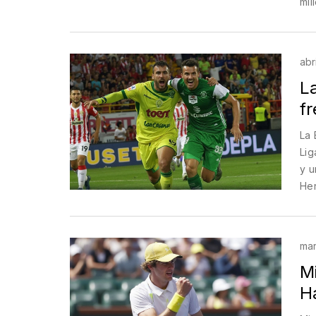
mil
ins
judi
abr
L
fr
La 
Lig
y u
Her
mar
M
H