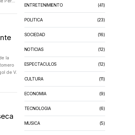
de Pérez
ENTRETENIMIENTO
(41)
 proceso
POLÍTICA
(23)
SOCIEDAD
(16)
ente
NOTICIAS
(12)
de la
ESPECTACULOS
(12)
 Romero
gol de V.
CULTURA
(11)
ECONOMIA
(9)
TECNOLOGIA
(6)
seca
MUSICA
(5)