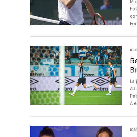
Mir
haz
con
Fon
sid
mar
R
Br
La 
Ath
Pab
Ale
Div
mar