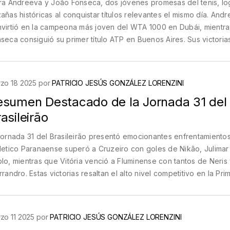
ra Andreeva y João Fonseca, dos jóvenes promesas del tenis, lo
añas históricas al conquistar títulos relevantes el mismo día. And
virtió en la campeona más joven del WTA 1000 en Dubái, mientr
seca consiguió su primer título ATP en Buenos Aires. Sus victoria
o motivo de elogio y comparación con leyendas del deporte.
zo 18 2025 por
PATRICIO JESÚS GONZÁLEZ LORENZINI
esumen Destacado de la Jornada 31 del
asileirão
jornada 31 del Brasileirão presentó emocionantes enfrentamientos
letico Paranaense superó a Cruzeiro con goles de Nikão, Julimar
lo, mientras que Vitória venció a Fluminense con tantos de Neris
rrandro. Estas victorias resaltan el alto nivel competitivo en la Pri
isión de Brasil.
zo 11 2025 por
PATRICIO JESÚS GONZÁLEZ LORENZINI