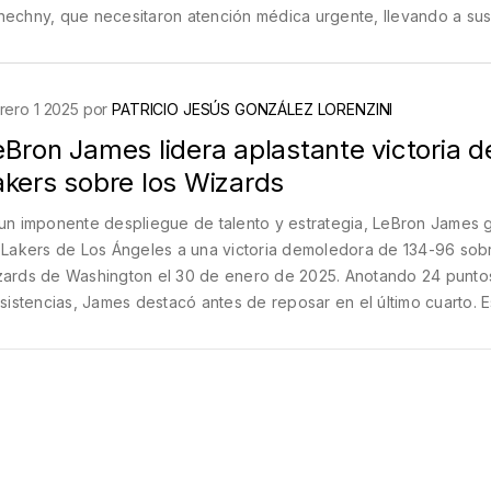
echny, que necesitaron atención médica urgente, llevando a su
tituciones. Barcelona dominó la posesión pero enfrentó una def
ida, y finalmente, Alavés no logró igualar, dejando al Barcelona ju
rás del líder de la liga.
rero 1 2025 por
PATRICIO JESÚS GONZÁLEZ LORENZINI
Bron James lidera aplastante victoria d
akers sobre los Wizards
un imponente despliegue de talento y estrategia, LeBron James 
 Lakers de Los Ángeles a una victoria demoledora de 134-96 sob
ards de Washington el 30 de enero de 2025. Anotando 24 punto
asistencias, James destacó antes de reposar en el último cuarto. E
toria resalta el potencial del equipo y confirma a James como una
ve en sus aspiraciones de la temporada.