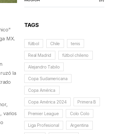
TAGS
nico"
iga MX.
fútbol
Chile
tenis
Real Madrid
fútbol chileno
in
Alejandro Tabilo
cruzó la
Copa Sudamericana
trado
Copa América
Copa América 2024
Primera B
mor,
, varios
Premier League
Colo Colo
do
Liga Profesional
Argentina