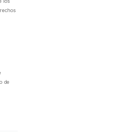
e los
erechos
y
e
mo de