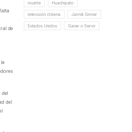
muerte
Huachipato
falta
televisión chilena
Jannik Sinner
Estados Unidos
Ganar o Servir
ral de
la
adores
 del
ad del
el