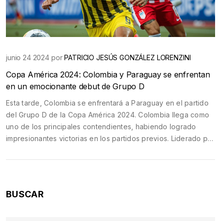
junio 24 2024 por
PATRICIO JESÚS GONZÁLEZ LORENZINI
Copa América 2024: Colombia y Paraguay se enfrentan
en un emocionante debut de Grupo D
Esta tarde, Colombia se enfrentará a Paraguay en el partido
del Grupo D de la Copa América 2024. Colombia llega como
uno de los principales contendientes, habiendo logrado
impresionantes victorias en los partidos previos. Liderado por
el entrenador Néstor Lorenzo, el equipo busca debutar con
fuerza. Paraguay, aunque no en su mejor momento, cuenta
con jugadores talentosos. El partido será el lunes 24 de junio
a las 16:00 horas en el NRG Stadium.
BUSCAR