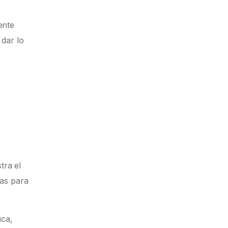
ente
 dar lo
tra el
tas para
uca,