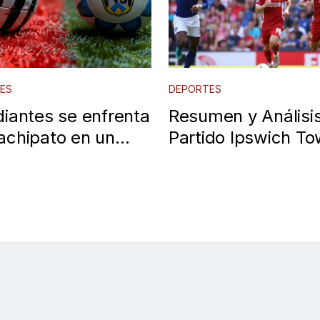
ES
DEPORTES
diantes se enfrenta
Resumen y Análisis
achipato en un
Partido Ipswich T
ivo partido de la
vs. Liverpool en la
 Libertadores
Premier League
4