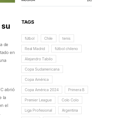
TAGS
 su
fútbol
Chile
tenis
ga de
Real Madrid
fútbol chileno
tado en
Alejandro Tabilo
 una
Copa Sudamericana
Copa América
FC abrió
Copa América 2024
Primera B
 la
Premier League
Colo Colo
en el
Liga Profesional
Argentina
.