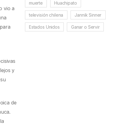
muerte
Huachipato
o vio a
televisión chilena
Jannik Sinner
una
 para
Estados Unidos
Ganar o Servir
cisivas
lejos y
 su
roica de
huca.
la