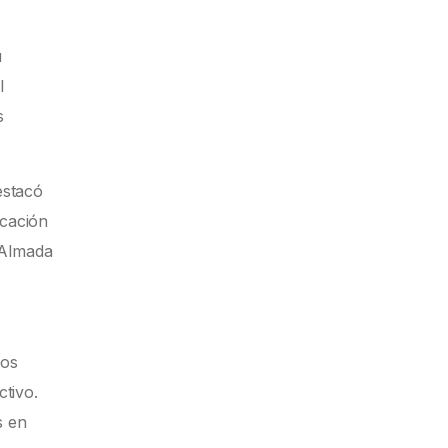
u
l
s
estacó
icación
 Almada
pos
ctivo.
s en