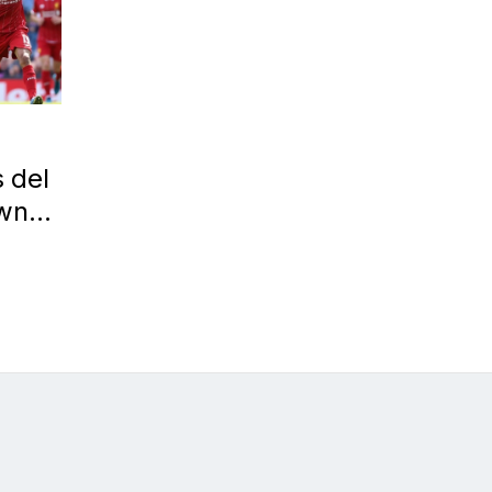
 del
own