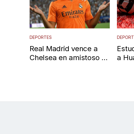
DEPORTES
DEPORT
Real Madrid vence a
Estu
Chelsea en amistoso de
a Hu
pretemporada en
decis
Charlotte
Copa
202