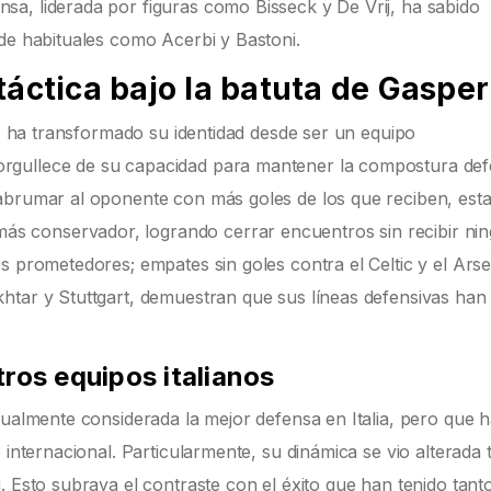
a, liderada por figuras como Bisseck y De Vrij, ha sabido
 de habituales como Acerbi y Bastoni.
táctica bajo la batuta de Gasper
ni, ha transformado su identidad desde ser un equipo
rgullece de su capacidad para mantener la compostura def
abrumar al oponente con más goles de los que reciben, est
 conservador, logrando cerrar encuentros sin recibir ni
s prometedores; empates sin goles contra el Celtic y el Arse
htar y Stuttgart, demuestran que sus líneas defensivas han
ros equipos italianos
tualmente considerada la mejor defensa en Italia, pero que 
 internacional. Particularmente, su dinámica se vio alterada t
. Esto subraya el contraste con el éxito que han tenido tanto