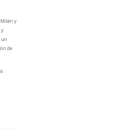
 Milán y
 y
s un
ión de
us