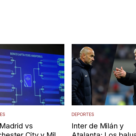
s
ES
DEPORTES
 Madrid vs
Inter de Milán y
hester City y Milan
Atalanta: Los balu