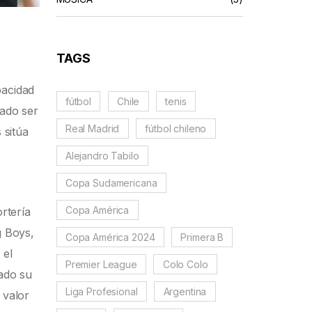
TAGS
,
pacidad
fútbol
Chile
tenis
rado ser
Real Madrid
fútbol chileno
 sitúa
Alejandro Tabilo
Copa Sudamericana
Copa América
rtería
g Boys,
Copa América 2024
Primera B
 el
Premier League
Colo Colo
cado su
Liga Profesional
Argentina
 valor