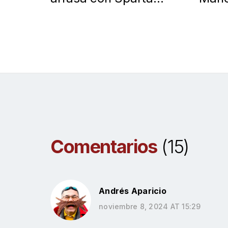
Praga 6-0 en la
vs F
Champions League
Épico
la C
Comentarios
(15)
Andrés Aparicio
noviembre 8, 2024 AT 15:29