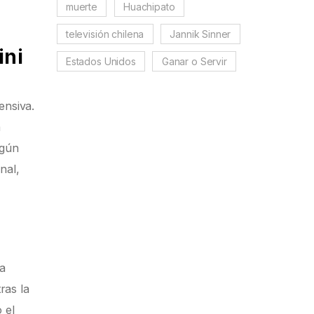
muerte
Huachipato
televisión chilena
Jannik Sinner
ini
Estados Unidos
Ganar o Servir
ensiva.
a
ngún
nal,
ha
ras la
 el