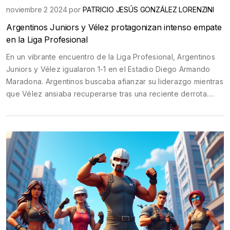
noviembre 2 2024 por
PATRICIO JESÚS GONZÁLEZ LORENZINI
Argentinos Juniors y Vélez protagonizan intenso empate
en la Liga Profesional
En un vibrante encuentro de la Liga Profesional, Argentinos
Juniors y Vélez igualaron 1-1 en el Estadio Diego Armando
Maradona. Argentinos buscaba afianzar su liderazgo mientras
que Vélez ansiaba recuperarse tras una reciente derrota.
Pese a dominar el marcador en diversos momentos del
partido, el empate dejó emociones divididas entre ambos
conjuntos, manteniendo viva la lucha en la tabla de
posiciones.