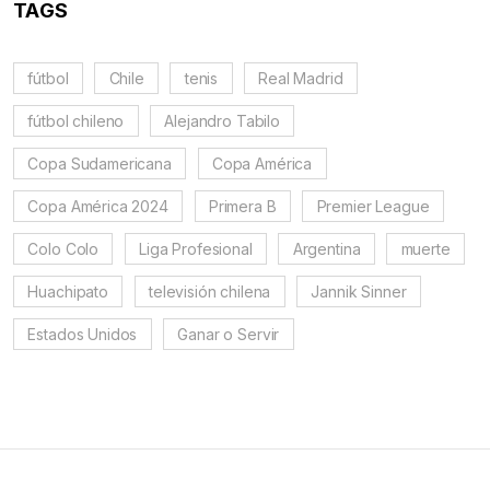
TAGS
fútbol
Chile
tenis
Real Madrid
fútbol chileno
Alejandro Tabilo
Copa Sudamericana
Copa América
Copa América 2024
Primera B
Premier League
Colo Colo
Liga Profesional
Argentina
muerte
Huachipato
televisión chilena
Jannik Sinner
Estados Unidos
Ganar o Servir