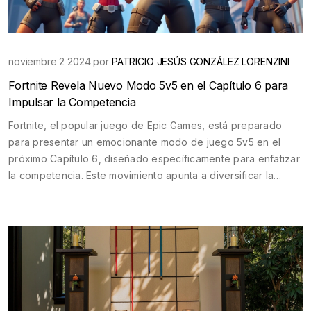
noviembre 2 2024 por
PATRICIO JESÚS GONZÁLEZ LORENZINI
Fortnite Revela Nuevo Modo 5v5 en el Capítulo 6 para
Impulsar la Competencia
Fortnite, el popular juego de Epic Games, está preparado
para presentar un emocionante modo de juego 5v5 en el
próximo Capítulo 6, diseñado específicamente para enfatizar
la competencia. Este movimiento apunta a diversificar la
escena competitiva de Fortnite y atraer tanto a jugadores
nuevos como existentes hacia los enfrentamientos
competitivos. La comunidad de jugadores está ansiosa por
esta actualización, aunque Epic Games no ha anunciado la
fecha exacta de su lanzamiento.