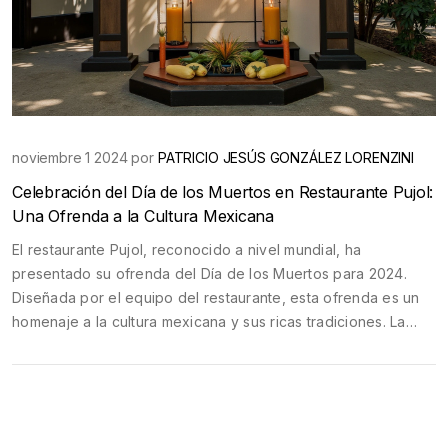
noviembre 1 2024 por
PATRICIO JESÚS GONZÁLEZ LORENZINI
Celebración del Día de los Muertos en Restaurante Pujol:
Una Ofrenda a la Cultura Mexicana
El restaurante Pujol, reconocido a nivel mundial, ha
presentado su ofrenda del Día de los Muertos para 2024.
Diseñada por el equipo del restaurante, esta ofrenda es un
homenaje a la cultura mexicana y sus ricas tradiciones. La
exhibición incluye flores de cempasúchil, papel picado y
comida mexicana tradicional, junto a un menú especial del
Chef Enrique Olvera. Esta conmemoración también celebra el
vigésimo aniversario de Pujol.