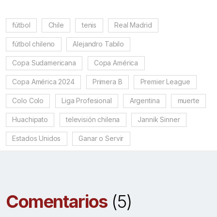
fútbol
Chile
tenis
Real Madrid
fútbol chileno
Alejandro Tabilo
Copa Sudamericana
Copa América
Copa América 2024
Primera B
Premier League
Colo Colo
Liga Profesional
Argentina
muerte
Huachipato
televisión chilena
Jannik Sinner
Estados Unidos
Ganar o Servir
Comentarios
(5)