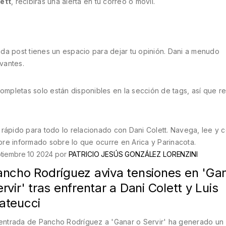
ett
, recibirás una alerta en tu correo o móvil.
cada post tienes un espacio para dejar tu opinión. Dani a menudo
vantes.
ompletas solo están disponibles en la sección de tags, así que re
 rápido para todo lo relacionado con Dani Colett. Navega, lee y 
mpre informado sobre lo que ocurre en Arica y Parinacota.
tiembre 10 2024 por
PATRICIO JESÚS GONZÁLEZ LORENZINI
ancho Rodríguez aviva tensiones en 'Ga
rvir' tras enfrentar a Dani Colett y Luis
ateucci
entrada de Pancho Rodríguez a 'Ganar o Servir' ha generado un