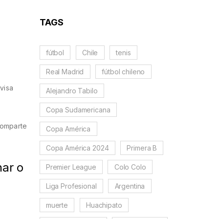
TAGS
fútbol
Chile
tenis
Real Madrid
fútbol chileno
visa
Alejandro Tabilo
Copa Sudamericana
comparte
Copa América
Copa América 2024
Primera B
nar o
Premier League
Colo Colo
Liga Profesional
Argentina
muerte
Huachipato