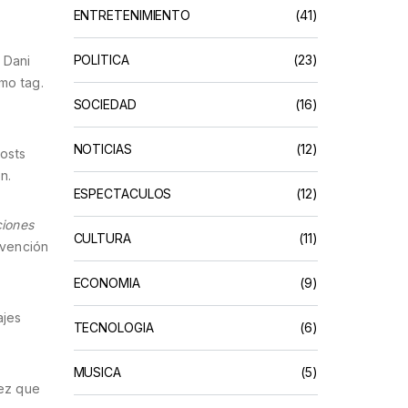
ENTRETENIMIENTO
(41)
POLÍTICA
(23)
 Dani
mo tag.
SOCIEDAD
(16)
NOTICIAS
(12)
posts
n.
ESPECTACULOS
(12)
ciones
CULTURA
(11)
rvención
ECONOMIA
(9)
ajes
TECNOLOGIA
(6)
MUSICA
(5)
vez que