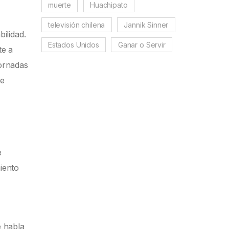
muerte
Huachipato
televisión chilena
Jannik Sinner
bilidad.
Estados Unidos
Ganar o Servir
te a
jornadas
ue
e
iento
e habla