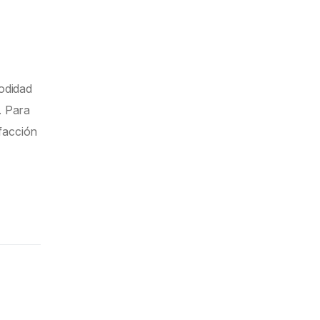
modidad
. Para
facción