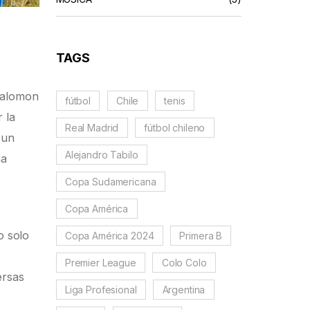
TAGS
Salomon
fútbol
Chile
tenis
 la
Real Madrid
fútbol chileno
 un
Alejandro Tabilo
na
Copa Sudamericana
Copa América
o solo
Copa América 2024
Primera B
Premier League
Colo Colo
ersas
Liga Profesional
Argentina