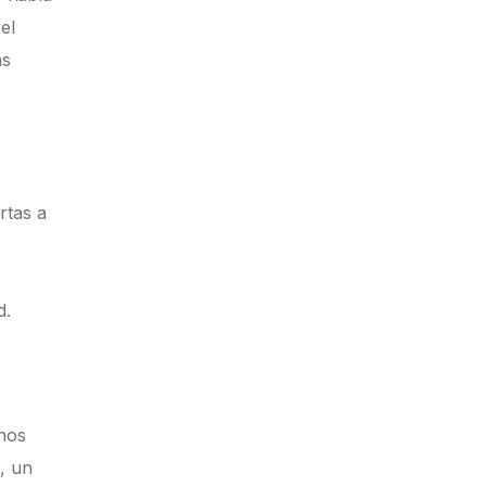
el
ás
rtas a
d.
enos
, un