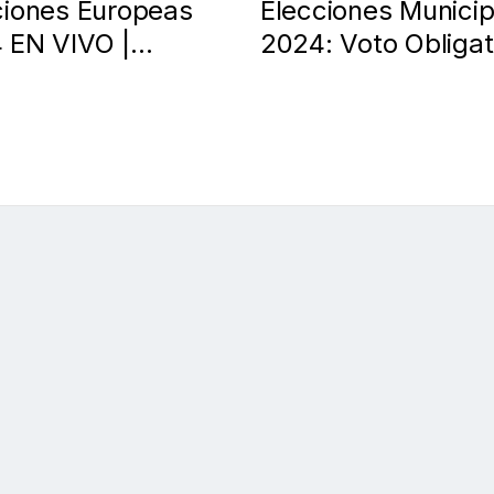
ciones Europeas
Elecciones Municip
 EN VIVO |
2024: Voto Obligat
cipación,
y su Impacto en la
ltados y Últimas
Gobernanza Local
ias