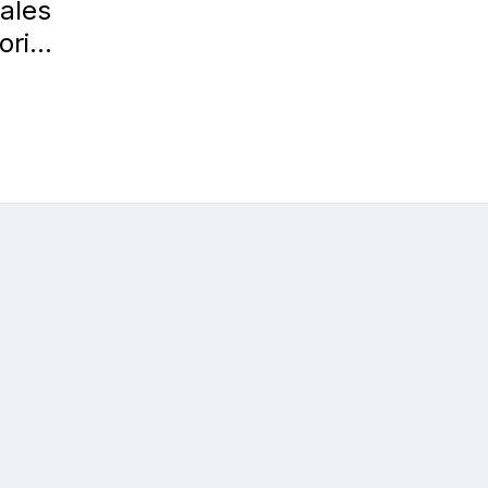
ales
orio