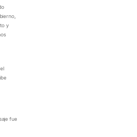
do
obierno,
to y
mos
el
ibe
a
saje fue