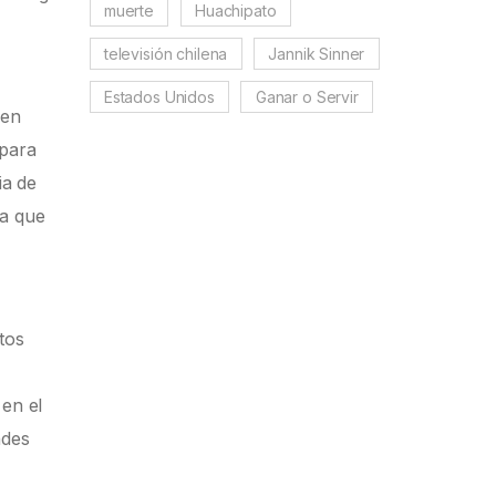
muerte
Huachipato
televisión chilena
Jannik Sinner
Estados Unidos
Ganar o Servir
 en
 para
ia de
da que
tos
,
 en el
ndes