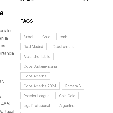
ia
TAGS
uciales
fútbol
Chile
tenis
en la
ras
Real Madrid
fútbol chileno
ortancia
Alejandro Tabilo
Copa Sudamericana
Copa América
ar,
Copa América 2024
Primera B
Premier League
Colo Colo
o
14.48%
Liga Profesional
Argentina
Portugal