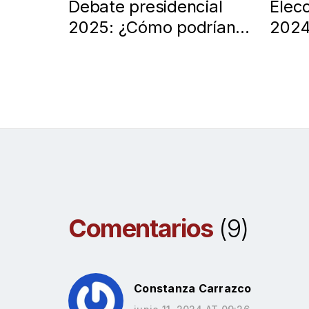
Debate presidencial
Elec
2025: ¿Cómo podrían
2024
participar los
Parti
suscriptores en el cara
Resu
a cara de las primarias?
Notic
Comentarios
(9)
Constanza Carrazco