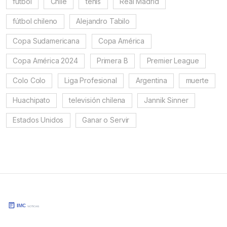
fútbol
Chile
tenis
Real Madrid
fútbol chileno
Alejandro Tabilo
Copa Sudamericana
Copa América
Copa América 2024
Primera B
Premier League
Colo Colo
Liga Profesional
Argentina
muerte
Huachipato
televisión chilena
Jannik Sinner
Estados Unidos
Ganar o Servir