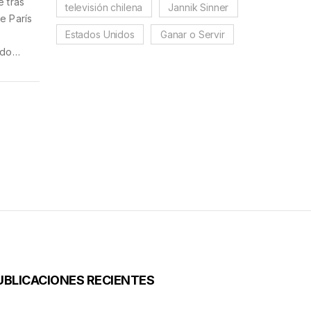
e tras
televisión chilena
Jannik Sinner
e París
Estados Unidos
Ganar o Servir
ado
UBLICACIONES RECIENTES