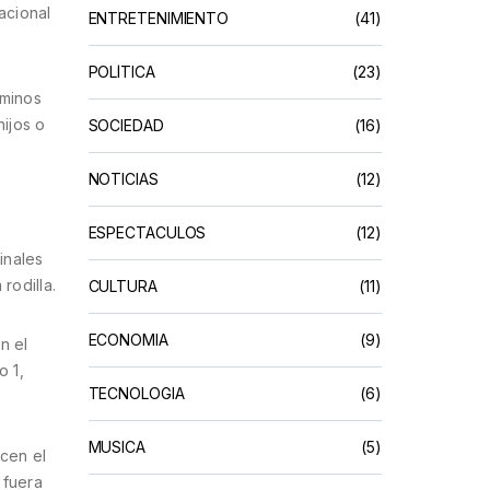
acional
ENTRETENIMIENTO
(41)
POLÍTICA
(23)
rminos
ijos o
SOCIEDAD
(16)
NOTICIAS
(12)
ESPECTACULOS
(12)
inales
rodilla.
CULTURA
(11)
ECONOMIA
(9)
n el
o 1,
TECNOLOGIA
(6)
MUSICA
(5)
cen el
 fuera