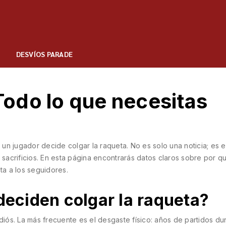
DESVÍOS PARADE
 Todo lo que necesitas
n jugador decide colgar la raqueta. No es solo una noticia; es el
 sacrificios. En esta página encontrarás datos claros sobre por q
ta a los seguidores.
 deciden colgar la raqueta?
adiós. La más frecuente es el desgaste físico: años de partidos du