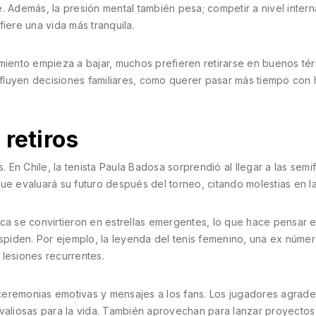
. Además, la presión mental también pesa; competir a nivel intern
iere una vida más tranquila.
imiento empieza a bajar, muchos prefieren retirarse en buenos té
luyen decisiones familiares, como querer pasar más tiempo con h
 retiros
. En Chile, la tenista Paula Badosa sorprendió al llegar a las semif
e evaluará su futuro después del torneo, citando molestias en la 
ca se convirtieron en estrellas emergentes, lo que hace pensar e
espiden. Por ejemplo, la leyenda del tenis femenino, una ex númer
 lesiones recurrentes.
ceremonias emotivas y mensajes a los fans. Los jugadores agrade
 valiosas para la vida. También aprovechan para lanzar proyectos