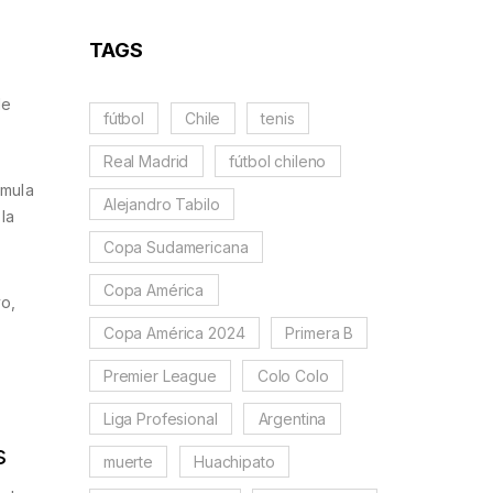
TAGS
de
fútbol
Chile
tenis
Real Madrid
fútbol chileno
umula
Alejandro Tabilo
la
Copa Sudamericana
Copa América
vo,
Copa América 2024
Primera B
Premier League
Colo Colo
Liga Profesional
Argentina
s
muerte
Huachipato