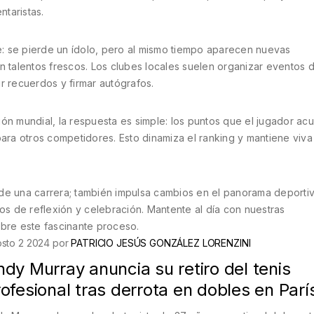
taristas.
ce: se pierde un ídolo, pero al mismo tiempo aparecen nuevas
n talentos frescos. Los clubes locales suelen organizar eventos 
 recuerdos y firmar autógrafos.
ación mundial, la respuesta es simple: los puntos que el jugador ac
a otros competidores. Esto dinamiza el ranking y mantiene viva 
in de una carrera; también impulsa cambios en el panorama deporti
s de reflexión y celebración. Mantente al día con nuestras
obre este fascinante proceso.
sto 2 2024 por
PATRICIO JESÚS GONZÁLEZ LORENZINI
dy Murray anuncia su retiro del tenis
ofesional tras derrota en dobles en Parí