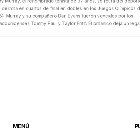
y Murray, el renombrado tenista de 37 años, se retira del deport
 derrota en cuartos de final en dobles en los Juegos Olímpicos d
4. Murray y su compañero Dan Evans fueron vencidos por los
adounidenses Tommy Paul y Taylor Fritz. El británico deja un leg
resionante con tres títulos de Grand Slam y tres medallas de oro
mpicas.
MENÚ
P