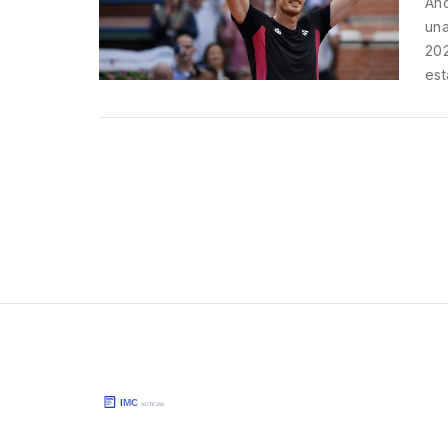
And
una
202
est
imp
olí