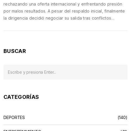
rechazando una oferta internacional y enfrentando presión
por malos resultados. A pesar del respaldo inicial, finalmente
la dirigencia decidió negociar su salida tras conflictos
internos y bajo rendimiento, marcando un capítulo de
liderazgo y resiliencia en el fútbol chileno.
BUSCAR
CATEGORÍAS
DEPORTES
(140)