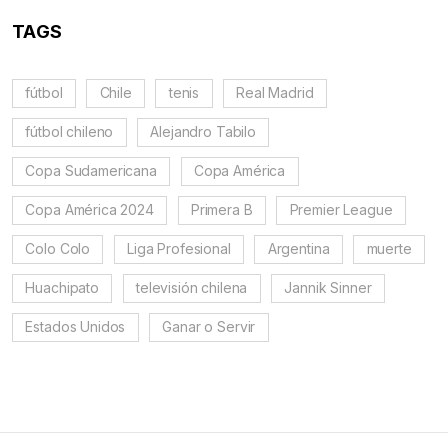
TAGS
fútbol
Chile
tenis
Real Madrid
fútbol chileno
Alejandro Tabilo
Copa Sudamericana
Copa América
Copa América 2024
Primera B
Premier League
Colo Colo
Liga Profesional
Argentina
muerte
Huachipato
televisión chilena
Jannik Sinner
Estados Unidos
Ganar o Servir