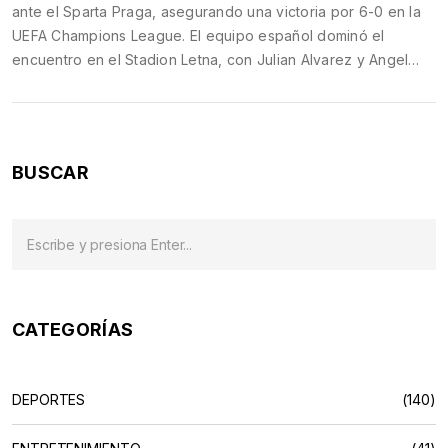
ante el Sparta Praga, asegurando una victoria por 6-0 en la
UEFA Champions League. El equipo español dominó el
encuentro en el Stadion Letna, con Julian Alvarez y Angel
Correa marcando dos goles cada uno. La victoria representa
el sexto triunfo consecutivo de Atlético en todas las
competiciones, consolidando su novena posición en la tabla
de la Champions.
BUSCAR
CATEGORÍAS
DEPORTES
(140)