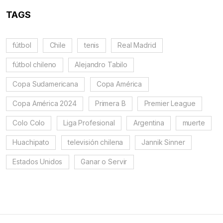
TAGS
fútbol
Chile
tenis
Real Madrid
fútbol chileno
Alejandro Tabilo
Copa Sudamericana
Copa América
Copa América 2024
Primera B
Premier League
Colo Colo
Liga Profesional
Argentina
muerte
Huachipato
televisión chilena
Jannik Sinner
Estados Unidos
Ganar o Servir