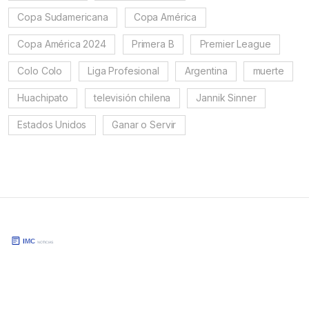
Copa Sudamericana
Copa América
Copa América 2024
Primera B
Premier League
Colo Colo
Liga Profesional
Argentina
muerte
Huachipato
televisión chilena
Jannik Sinner
Estados Unidos
Ganar o Servir