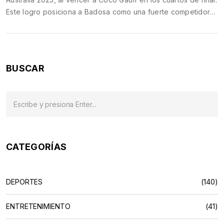
Este logro posiciona a Badosa como una fuerte competidora
en el torneo, resaltando su destreza y determinación. El
Abierto de Australia se celebra del 12 al 26 de enero en
Melbourne y reúne a los mejores tenistas del mundo.
BUSCAR
CATEGORÍAS
DEPORTES
(140)
ENTRETENIMIENTO
(41)