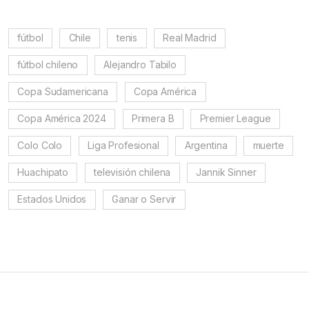
fútbol
Chile
tenis
Real Madrid
fútbol chileno
Alejandro Tabilo
Copa Sudamericana
Copa América
Copa América 2024
Primera B
Premier League
Colo Colo
Liga Profesional
Argentina
muerte
Huachipato
televisión chilena
Jannik Sinner
Estados Unidos
Ganar o Servir