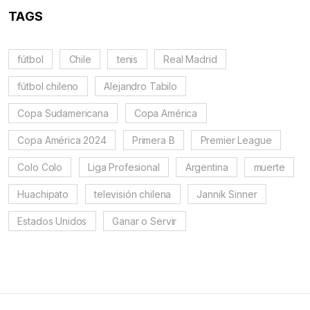
TAGS
fútbol
Chile
tenis
Real Madrid
fútbol chileno
Alejandro Tabilo
Copa Sudamericana
Copa América
Copa América 2024
Primera B
Premier League
Colo Colo
Liga Profesional
Argentina
muerte
Huachipato
televisión chilena
Jannik Sinner
Estados Unidos
Ganar o Servir