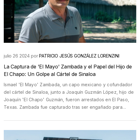
julio 26 2024 por
PATRICIO JESÚS GONZÁLEZ LORENZINI
La Captura de 'El Mayo' Zambada y el Papel del Hijo de
El Chapo: Un Golpe al Cártel de Sinaloa
Ismael 'El Mayo' Zambada, un capo mexicano y cofundador
del cártel de Sinaloa, junto a Joaquín Guzmán López, hijo de
Joaquín 'El Chapo' Guzmán, fueron arrestados en El Paso,
Texas. Zambada fue capturado tras ser engañado para
abordar un avión privado pilotado por autoridades de EE.UU.
Estas detenciones representan un duro golpe a la poderosa
organización criminal y plantean inquietudes sobre posibles
vacíos de poder y violencia en México.