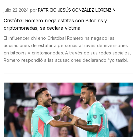
julio 22 2024 por
PATRICIO JESÚS GONZÁLEZ LORENZINI
Cristóbal Romero niega estafas con Bitcoins y
criptomonedas, se declara víctima
El influencer chileno Cristóbal Romero ha negado las
acusaciones de estafar a personas a través de inversiones
en bitcoins y criptomonedas. A través de sus redes sociales,
Romero respondió a las acusaciones declarando 'yo también
fui afectado'. Afirma haber sido víctima de las estafas, que
involucran una suma de 200 millones de pesos y afectan a
40 personas.