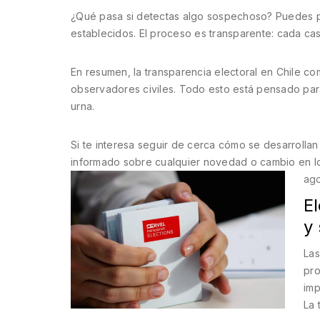
¿Qué pasa si detectas algo sospechoso? Puedes pre
establecidos. El proceso es transparente: cada cas
En resumen, la transparencia electoral en Chile co
observadores civiles. Todo esto está pensado para
urna.
Si te interesa seguir de cerca cómo se desarrolla
informado sobre cualquier novedad o cambio en lo
ago
E
y
Las
pro
imp
La 