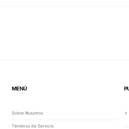
istro al 10 de octubre. Los ciudadanos son instados a ejercer su
voto.
MENÚ
P
Sobre Nosotros
Términos de Servicio