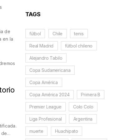
s
TAGS
ia de
fútbol
Chile
tenis
a en la
Real Madrid
fútbol chileno
Alejandro Tabilo
ndremos
Copa Sudamericana
Copa América
torio
Copa América 2024
Primera B
Premier League
Colo Colo
Liga Profesional
Argentina
ificada.
muerte
Huachipato
s de