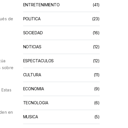
ENTRETENIMIENTO
(41)
pués de
POLÍTICA
(23)
SOCIEDAD
(16)
NOTICIAS
(12)
túa
ESPECTACULOS
(12)
s sobre
CULTURA
(11)
ECONOMIA
(9)
 Estas
TECNOLOGIA
(6)
nden en
MUSICA
(5)