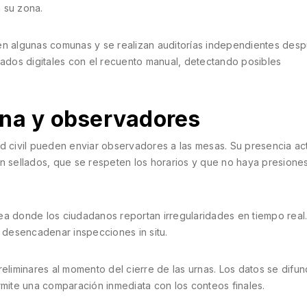
 su zona.
 en algunas comunas y se realizan auditorías independientes des
tados digitales con el recuento manual, detectando posibles
ana y observadores
ad civil pueden enviar observadores a las mesas. Su presencia ac
én sellados, que se respeten los horarios y que no haya presione
ínea donde los ciudadanos reportan irregularidades en tiempo real.
desencadenar inspecciones in situ.
reliminares al momento del cierre de las urnas. Los datos se difu
rmite una comparación inmediata con los conteos finales.