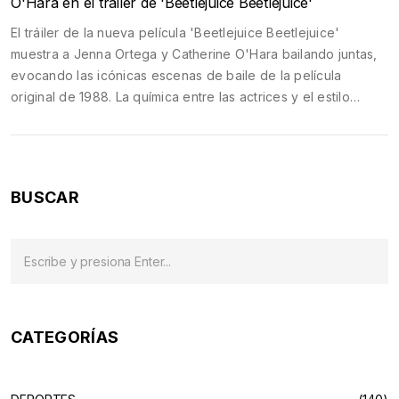
O'Hara en el tráiler de 'Beetlejuice Beetlejuice'
El tráiler de la nueva película 'Beetlejuice Beetlejuice'
muestra a Jenna Ortega y Catherine O'Hara bailando juntas,
evocando las icónicas escenas de baile de la película
original de 1988. La química entre las actrices y el estilo
enérgico prometen revivir el encanto y el humor del clásico.
BUSCAR
CATEGORÍAS