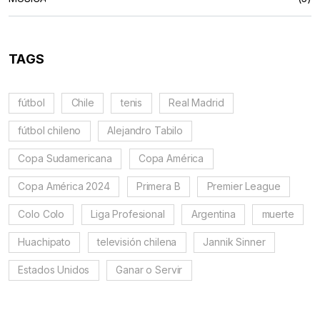
TAGS
fútbol
Chile
tenis
Real Madrid
fútbol chileno
Alejandro Tabilo
Copa Sudamericana
Copa América
Copa América 2024
Primera B
Premier League
Colo Colo
Liga Profesional
Argentina
muerte
Huachipato
televisión chilena
Jannik Sinner
Estados Unidos
Ganar o Servir