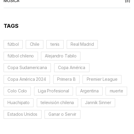
MUSICA
(5)
TAGS
fútbol
Chile
tenis
Real Madrid
fútbol chileno
Alejandro Tabilo
Copa Sudamericana
Copa América
Copa América 2024
Primera B
Premier League
Colo Colo
Liga Profesional
Argentina
muerte
Huachipato
televisión chilena
Jannik Sinner
Estados Unidos
Ganar o Servir