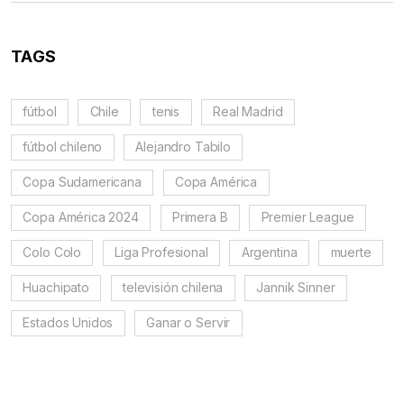
TAGS
fútbol
Chile
tenis
Real Madrid
fútbol chileno
Alejandro Tabilo
Copa Sudamericana
Copa América
Copa América 2024
Primera B
Premier League
Colo Colo
Liga Profesional
Argentina
muerte
Huachipato
televisión chilena
Jannik Sinner
Estados Unidos
Ganar o Servir